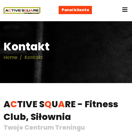
Panel klienta
Kontakt
Home
Kontakt
A
C
TIVE S
Q
U
A
RE - Fitness
Club, Siłownia
Twoje Centrum Treningu